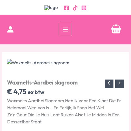
Ga
naar
de
inhoud
Waxmelts-
Aardbei
slagroom
aantal
Waxmelts-Aardbei slagroom
€
4,75
ex btw
Waxmelts Aardbei Slagroom Heb Ik Voor Een Klant Die Er
Helemaal Weg Van Is… En Eerlijk, Ik Snap Het Wel.
Zo’n Geur Die Je Huis Laat Ruiken Alsof Je Midden In Een
Dessertbar Staat.